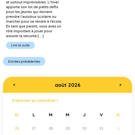
et surtout imprévisibles. L’hiver
apporte son lot de petits défis
pour les jeunes qui doivent
prendre l’autobus scolaire ou
marcher pour se rendre à l’école.
En tant que parent, vous avez un
rôle important à jouer pour
assurer la sécurité […]
Lire la suite
Entrées précédentes
août 2026
<
>
S’abonner au calendrier >
D
L
M
M
J
V
S
26
27
28
29
30
31
1