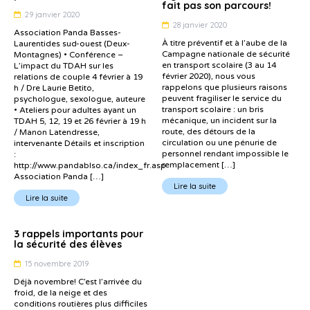
fait pas son parcours!
29 janvier 2020
28 janvier 2020
Association Panda Basses-
À titre préventif et à l’aube de la
Laurentides sud-ouest (Deux-
Campagne nationale de sécurité
Montagnes) • Conférence –
en transport scolaire (3 au 14
L’impact du TDAH sur les
février 2020), nous vous
relations de couple 4 février à 19
rappelons que plusieurs raisons
h / Dre Laurie Betito,
peuvent fragiliser le service du
psychologue, sexologue, auteure
transport scolaire : un bris
• Ateliers pour adultes ayant un
mécanique, un incident sur la
TDAH 5, 12, 19 et 26 février à 19 h
route, des détours de la
/ Manon Latendresse,
circulation ou une pénurie de
intervenante Détails et inscription
personnel rendant impossible le
:
remplacement […]
http://www.pandablso.ca/index_fr.asp
Association Panda […]
Lire la suite
Lire la suite
3 rappels importants pour
la sécurité des élèves
15 novembre 2019
Déjà novembre! C’est l’arrivée du
froid, de la neige et des
conditions routières plus difficiles