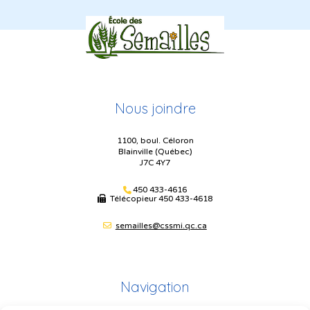
Nous joindre
1100, boul. Céloron
Blainville (Québec)
J7C 4Y7
450 433-4616
Télécopieur
450 433-4618
semailles@cssmi.qc.ca
Navigation