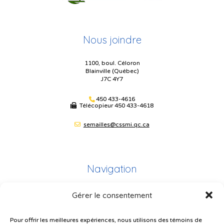
Nous joindre
1100, boul. Céloron
Blainville (Québec)
J7C 4Y7
450 433-4616
Télécopieur
450 433-4618
semailles@cssmi.qc.ca
Navigation
Gérer le consentement
Plan du site
Portail Parents
Pour offrir les meilleures expériences, nous utilisons des témoins de