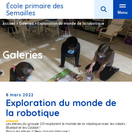
École primaire des
Semailles
Menu
Accueil
>
Galeries
>
Exploration du monde de la robotique
Galeries
8 mars 2022
Exploration du monde de
la robotique
Les élèves du groupe 201 explorent le monde de la robotique avec les robots
Bluebot et les Ozobot !
Bravo les élèves !! Beau travail d’équipe !