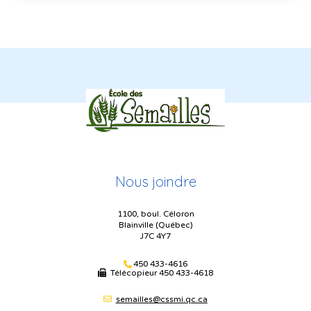
Nous joindre
1100, boul. Céloron
Blainville (Québec)
J7C 4Y7
450 433-4616
Télécopieur
450 433-4618
semailles@cssmi.qc.ca