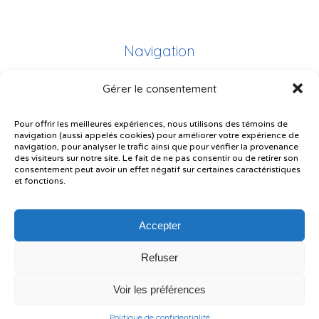
Navigation
Gérer le consentement
Plan du site
Portail Parents
Pour offrir les meilleures expériences, nous utilisons des témoins de
navigation (aussi appelés cookies) pour améliorer votre expérience de
Plainte – service à l’élève
navigation, pour analyser le trafic ainsi que pour vérifier la provenance
des visiteurs sur notre site. Le fait de ne pas consentir ou de retirer son
Politique de confidentialité
consentement peut avoir un effet négatif sur certaines caractéristiques
et fonctions.
Accepter
Refuser
© Gouvernement du Québec, 2026
Voir les préférences
Le CSSMI autorise certaines intelligences artificielles contrôlées et
sécurisées. Par conséquent, des outils d’intelligence artificielle autorisés
pourraient avoir été utilisés pour soutenir la rédaction de ce contenu.
Politique de confidentialité