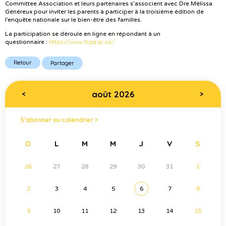
Committee Association et leurs partenaires s’associent avec Dre Mélissa
Généreux pour inviter les parents à participer à la troisième édition de
l’enquête nationale sur le bien-être des familles.
La participation se déroule en ligne en répondant à un
https://www.fcpq.qc.ca/
questionnaire :
Retour
Partager
août 2026
<
>
S’abonner au calendrier >
D
L
M
M
J
V
S
26
27
28
29
30
31
1
2
3
4
5
6
7
8
9
10
11
12
13
14
15