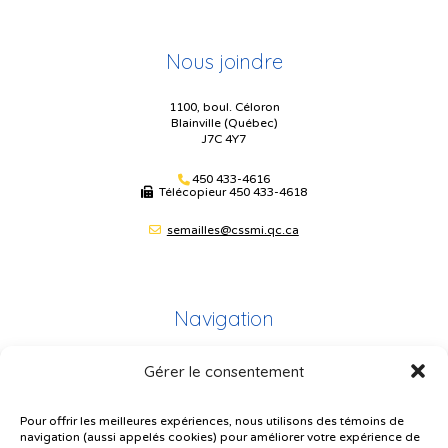
Nous joindre
1100, boul. Céloron
Blainville (Québec)
J7C 4Y7
450 433-4616
Télécopieur
450 433-4618
semailles@cssmi.qc.ca
Navigation
Gérer le consentement
Plan du site
Portail Parents
Pour offrir les meilleures expériences, nous utilisons des témoins de
navigation (aussi appelés cookies) pour améliorer votre expérience de
Plainte – service à l’élève