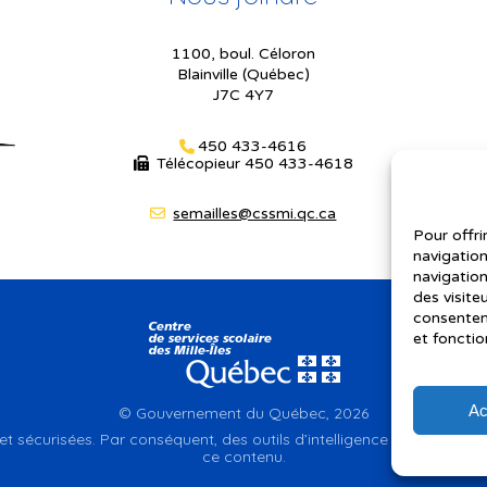
1100, boul. Céloron
Blainville (Québec)
J7C 4Y7
450 433-4616
Télécopieur
450 433-4618
semailles@cssmi.qc.ca
Pour offri
navigation
navigation
des visite
consenteme
et fonctio
Ac
© Gouvernement du Québec, 2026
et sécurisées. Par conséquent, des outils d’intelligence artificielle a
ce contenu.