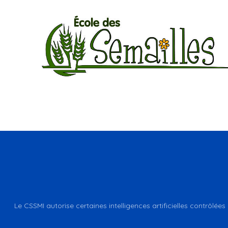
Le CSSMI autorise certaines intelligences artificielles contrôlées 