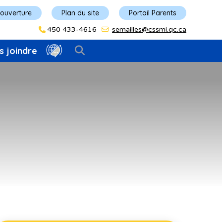
'ouverture
Plan du site
Portail Parents
450 433-4616
semailles@cssmi.qc.ca
s joindre