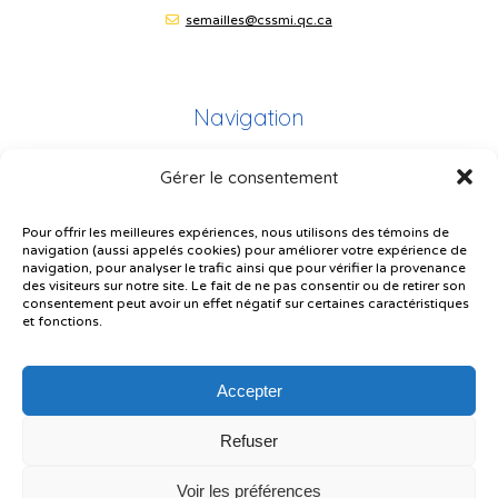
semailles@cssmi.qc.ca
Navigation
Gérer le consentement
Plan du site
Portail Parents
Pour offrir les meilleures expériences, nous utilisons des témoins de
navigation (aussi appelés cookies) pour améliorer votre expérience de
Plainte – service à l’élève
navigation, pour analyser le trafic ainsi que pour vérifier la provenance
des visiteurs sur notre site. Le fait de ne pas consentir ou de retirer son
Politique de confidentialité
consentement peut avoir un effet négatif sur certaines caractéristiques
et fonctions.
Accepter
Refuser
© Gouvernement du Québec, 2026
Voir les préférences