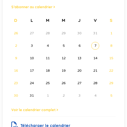
S’abonner au calendrier >
D
L
M
M
J
V
S
26
27
28
29
30
31
1
2
3
4
5
6
7
8
9
10
11
12
13
14
15
16
17
18
19
20
21
22
23
24
25
26
27
28
29
30
31
1
2
3
4
5
Voir le calendrier complet >
Télécharger le calendrier