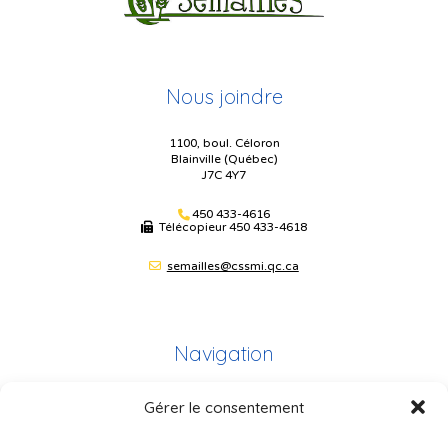
Nous joindre
1100, boul. Céloron
Blainville (Québec)
J7C 4Y7
450 433-4616
Télécopieur
450 433-4618
semailles@cssmi.qc.ca
Navigation
Gérer le consentement
Plan du site
Portail Parents