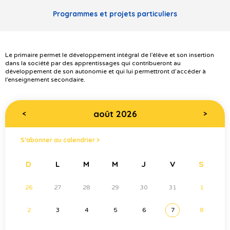
Programmes et projets particuliers
Le primaire permet le développement intégral de l’élève et son insertion
dans la société par des apprentissages qui contribueront au
développement de son autonomie et qui lui permettront d’accéder à
l’enseignement secondaire.
août 2026
<
>
S’abonner au calendrier >
D
L
M
M
J
V
S
26
27
28
29
30
31
1
2
3
4
5
6
7
8