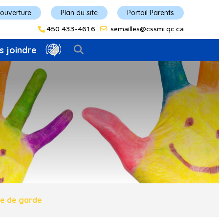
'ouverture
Plan du site
Portail Parents
450 433-4616
semailles@cssmi.qc.ca
s joindre
ce de garde