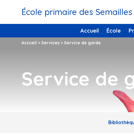
École primaire des Semailles
Accueil
École
P
Accueil
>
Services
>
Service de garde
Service de 
Bibliothèq