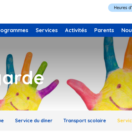
Heures d
rogrammes
Services
Activités
Parents
Nou
garde
ue
Service du dîner
Transport scolaire
Servi