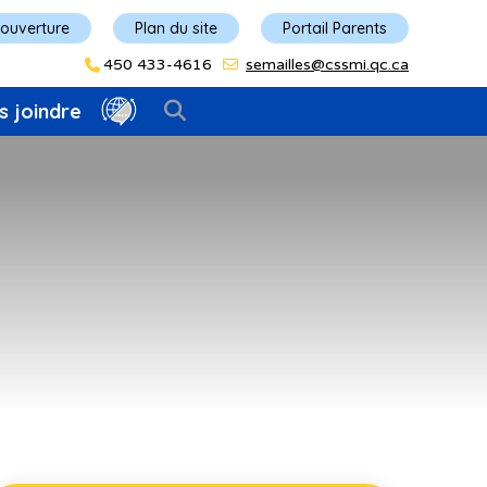
'ouverture
Plan du site
Portail Parents
450 433-4616
semailles@cssmi.qc.ca
s joindre