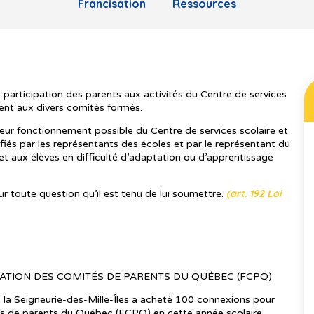
Francisation
Ressources
participation des parents aux activités du Centre de services
ipent aux divers comités formés.
lleur fonctionnement possible du Centre de services scolaire et
ifiés par les représentants des écoles et par le représentant du
et aux élèves en difficulté d’adaptation ou d’apprentissage
(art. 192 Loi
sur toute question qu’il est tenu de lui soumettre.
ATION DES COMITÉS DE PARENTS DU QUÉBEC (FCPQ)
 la Seigneurie-des-Mille-Îles a acheté 100 connexions pour
és de parents du Québec (FCPQ) en cette année scolaire