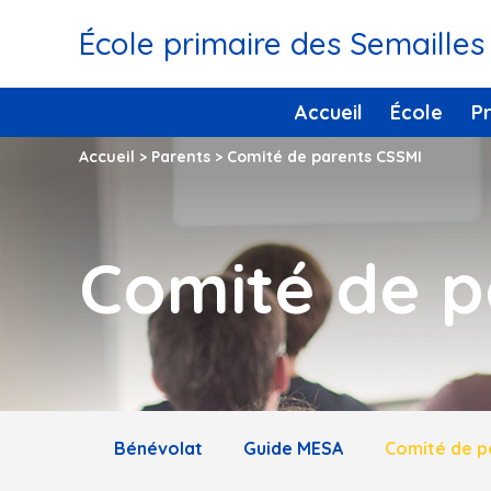
École primaire des Semailles
Accueil
École
P
Accueil
>
Parents
>
Comité de parents CSSMI
Comité de p
Bénévolat
Guide MESA
Comité de p