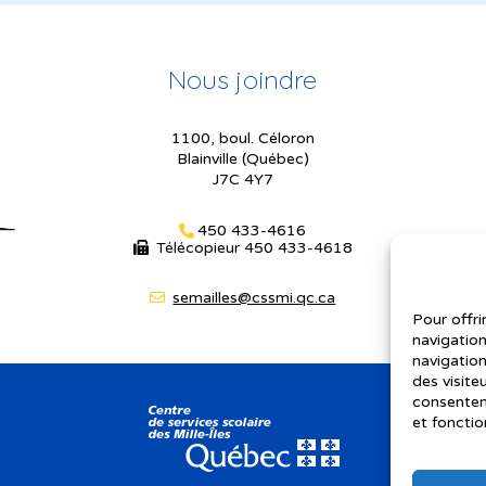
Nous joindre
1100, boul. Céloron
Blainville (Québec)
J7C 4Y7
450 433-4616
Télécopieur
450 433-4618
semailles@cssmi.qc.ca
Pour offri
navigation
navigation
des visite
consenteme
et fonctio