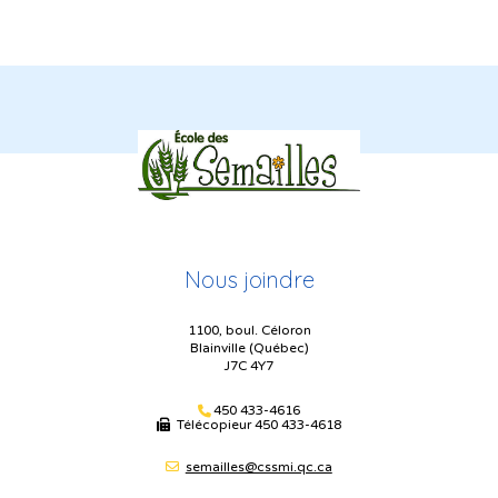
Nous joindre
1100, boul. Céloron
Blainville (Québec)
J7C 4Y7
450 433-4616
Télécopieur
450 433-4618
semailles@cssmi.qc.ca