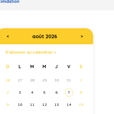
timidation
août 2026
<
>
S’abonner au calendrier >
D
L
M
M
J
V
S
26
27
28
29
30
31
1
2
3
4
5
6
7
8
9
10
11
12
13
14
15