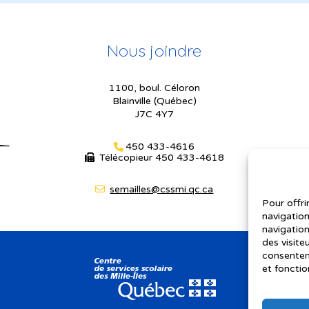
Nous joindre
1100, boul. Céloron
Blainville (Québec)
J7C 4Y7
450 433-4616
Télécopieur
450 433-4618
semailles@cssmi.qc.ca
Pour offri
navigation
navigation
des visite
consenteme
et fonctio