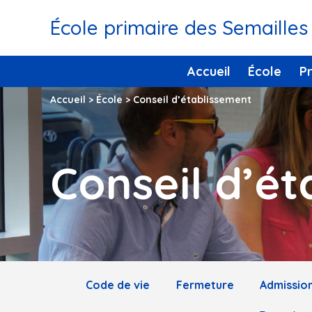
École primaire des Semailles
Accueil
École
P
Accueil
>
École
>
Conseil d’établissement
Conseil d’é
Code de vie
Fermeture
Admission