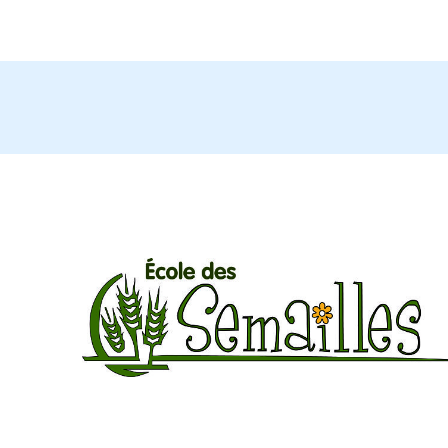
Rapport annuel du CÉ 2021-2022
Rapport annuel du CÉ 2022-2023
Archives
OdJ Octobre 202
4-2025
OdJ Novembre 2024-2025
OdJ Décembre 2024-2025
OdJ Janvier 2024-2025
OdJ Février 2024-2025
OdJ Avril 2024-2025
OdJ mai 2024-2025 ANNULÉ
ODJ
juin 2025
ODJ_CE_05juin2024
ODJ_CE_16avril24
ODJ_CE_3avril24
ODJ 7 Fevrier 2023
ODJ 12 octobre 2023
ODJ_Assemblée générale de parents_2023-24
ODJ – 7 juin 2023