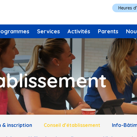
Heures d
rogrammes
Services
Activités
Parents
Nou
tablissement
 & inscription
Conseil d’établissement
Info-Bâti