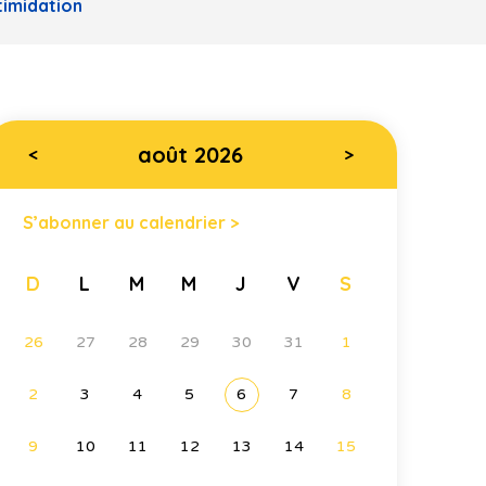
timidation
août 2026
<
>
S’abonner au calendrier >
D
L
M
M
J
V
S
26
27
28
29
30
31
1
2
3
4
5
6
7
8
9
10
11
12
13
14
15