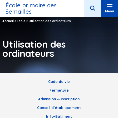
École primaire des
Semailles
Menu
Accueil
>
École
>
Utilisation des ordinateurs
Utilisation des
ordinateurs
Code de vie
Fermeture
Admission & inscription
Conseil d’établissement
Info-Bâtiment