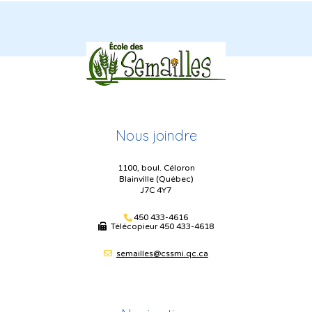
Nous joindre
1100, boul. Céloron
Blainville (Québec)
J7C 4Y7
450 433-4616
Télécopieur
450 433-4618
semailles@cssmi.qc.ca